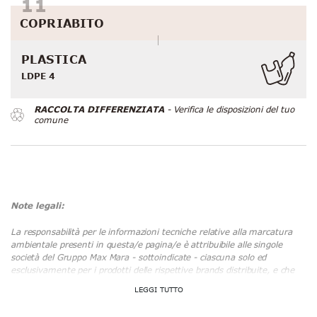
COPRIABITO
PLASTICA
LDPE 4
RACCOLTA DIFFERENZIATA
- Verifica le disposizioni del tuo
comune
Note legali:
La responsabilità per le informazioni tecniche relative alla marcatura
ambientale presenti in questa/e pagina/e è attribuibile alle singole
società del Gruppo Max Mara - sottoindicate - ciascuna solo ed
esclusivamente per i prodotti delle rispettive brands distribuite, e che
utilizzano ed immettono sul mercato i relativi materiali di imballaggio
acquistati da fornitori specializzati nella produzione degli stessi, ai sensi
della normativa in materia, e che hanno la responsabilità in via