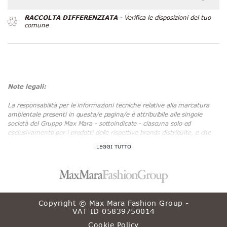
RACCOLTA DIFFERENZIATA
- Verifica le disposizioni del tuo
comune
Note legali:
La responsabilità per le informazioni tecniche relative alla marcatura
ambientale presenti in questa/e pagina/e è attribuibile alle singole
società del Gruppo Max Mara - sottoindicate - ciascuna solo ed
esclusivamente per i prodotti delle rispettive brands distribuite, e che
utilizzano ed immettono sul mercato i relativi materiali di imballaggio
acquistati da fornitori specializzati nella produzione degli stessi, ai sensi
della normativa in materia, e che hanno la responsabilità in via
ultimativa del rispetto della normativa stessa; si vuole puntualizzare
quindi l’assenza di qualsiasi responsabilità della società Max Mara
Fashion Group, con sede legale in Via Pietro Giannone, 10 – 10122
Torino (Italia) CF/P. IVA 05839750014, proprietaria di questo
Copyright © Max Mara Fashion Group -
sito/pagina web.
VAT ID 05839750014
Società Gruppo Max Mara e relative brands:
Cookie Policy