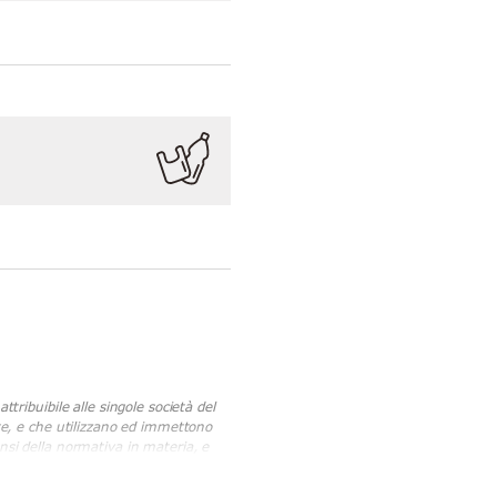
tribuibile alle singole società del
ite, e che utilizzano ed immettono
sensi della normativa in materia, e
senza di qualsiasi responsabilità
IVA 05839750014, proprietaria di