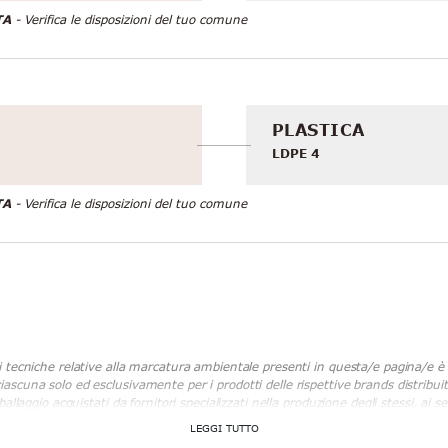
TA
- Verifica le disposizioni del tuo comune
PLASTICA
LDPE 4
TA
- Verifica le disposizioni del tuo comune
i tecniche relative alla marcatura ambientale presenti in questa/e pagina/e è at
ascuna solo ed esclusivamente per i prodotti delle rispettive brands distribu
ballaggio acquistati da fornitori specializzati nella produzione degli stessi, ai 
timativa del rispetto della normativa stessa; si vuole puntualizzare quindi l’as
p, con sede legale in Via Pietro Giannone, 10 – 10122 Torino (Italia) CF/P. 