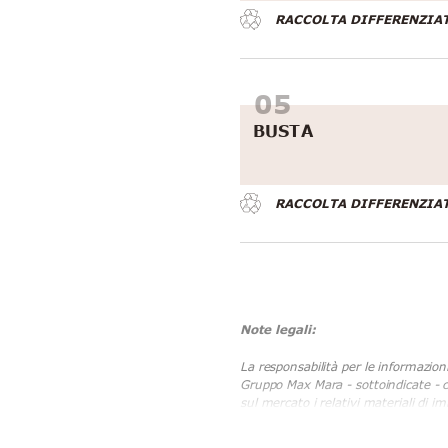
RACCOLTA DIFFERENZIA
BUSTA
RACCOLTA DIFFERENZIA
Note legali:
La responsabilità per le informazion
Gruppo Max Mara - sottoindicate - ci
sul mercato i relativi materiali di im
che hanno la responsabilità in via ul
della società Max Mara Fashion Grou